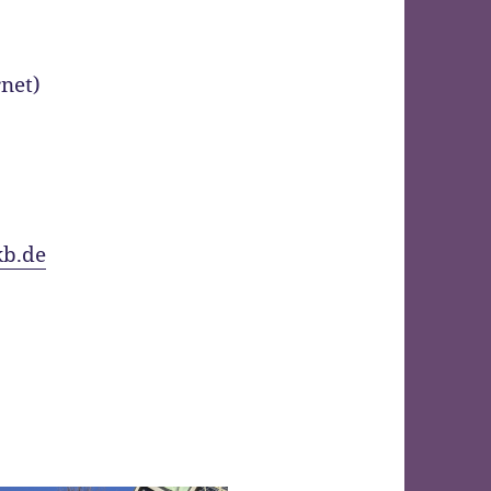
rnet)
b.de